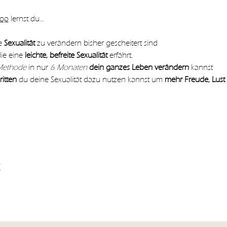
hop
 lernst du…
e 
Sexualität 
zu verändern bisher gescheitert sind
ie eine
 leichte, befreite Sexualität
 erfährt.
Methode
 in nur 
6 Monaten 
dein ganzes Leben verändern
 kannst
itten
 du deine Sexualität dazu nutzen kannst um 
mehr Freude, Lust
s