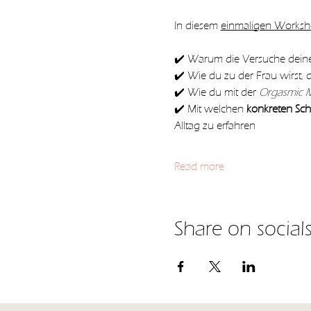
In diesem 
einmaligen Works
✔️ Warum die Versuche dein
✔️ Wie du zu der Frau wirst, d
✔️ Wie du mit der 
Orgasmic 
✔️ Mit welchen 
konkreten Schr
Alltag zu erfahren
Read more
Share on social