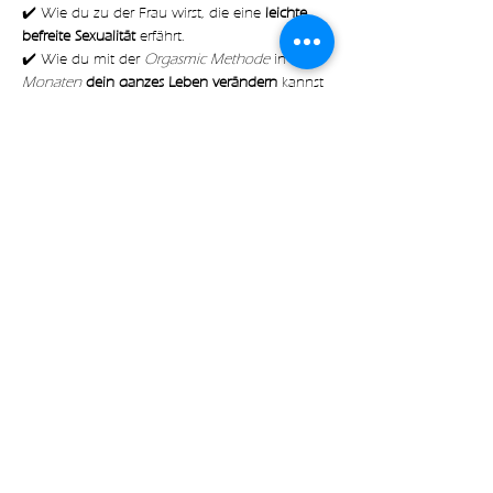
✔️ Wie du zu der Frau wirst, die eine
 leichte, 
befreite Sexualität
 erfährt.
✔️ Wie du mit der 
Orgasmic Methode
 in nur 
6 
Monaten 
dein ganzes Leben verändern
 kannst
✔️ Mit welchen 
konkreten Schritten
 du deine 
Sexualität dazu nutzen kannst um 
mehr 
Freude, Lust
 und 
Leichtigkeit 
in deinem Alltag 
zu erfahren
Read more
Share on socials
with🧡 by Expect Magic LLC
|
Imprint
|
Data
Protection
|
Terms
|
Contact