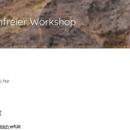
00 PM
t
klich 
erfüllt