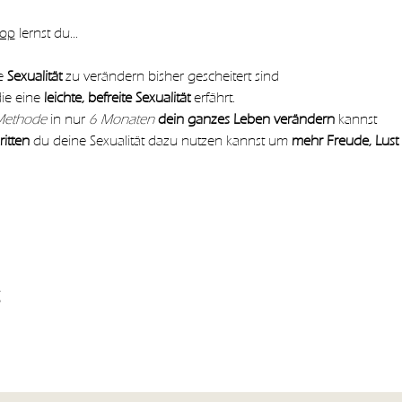
hop
 lernst du…
e 
Sexualität 
zu verändern bisher gescheitert sind
ie eine
 leichte, befreite Sexualität
 erfährt.
Methode
 in nur 
6 Monaten 
dein ganzes Leben verändern
 kannst
itten
 du deine Sexualität dazu nutzen kannst um 
mehr Freude, Lust
s