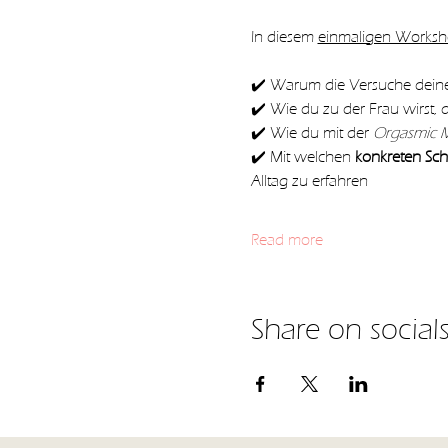
In diesem 
einmaligen Works
✔️ Warum die Versuche dein
✔️ Wie du zu der Frau wirst, d
✔️ Wie du mit der 
Orgasmic 
✔️ Mit welchen 
konkreten Schr
Alltag zu erfahren
Read more
Share on social