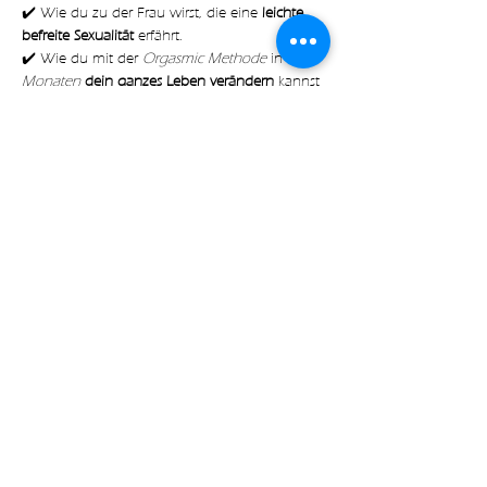
✔️ Wie du zu der Frau wirst, die eine
 leichte, 
befreite Sexualität
 erfährt.
✔️ Wie du mit der 
Orgasmic Methode
 in nur 
6 
Monaten 
dein ganzes Leben verändern
 kannst
✔️ Mit welchen 
konkreten Schritten
 du deine 
Sexualität dazu nutzen kannst um 
mehr 
Freude, Lust
 und 
Leichtigkeit 
in deinem Alltag 
zu erfahren
Read more
Share on socials
with🧡 by Expect Magic LLC
|
Imprint
|
Data
Protection
|
Terms
|
Contact