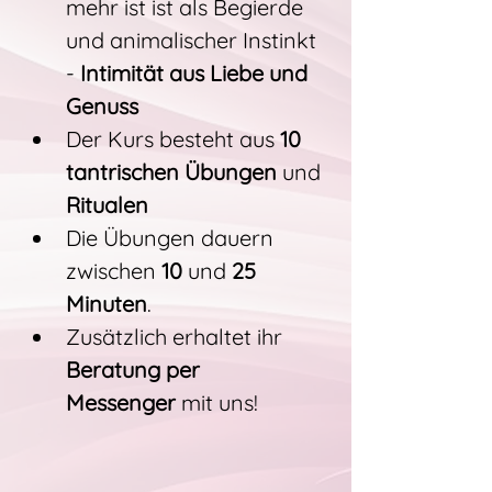
mehr ist ist als Begierde 
und animalischer Instinkt 
- 
Intimität aus Liebe und 
Genuss
Der Kurs besteht aus 
10 
tantrischen Übungen
 und 
Ritualen
Die Übungen dauern 
zwischen 
10 
und 
25 
Minuten
.
Zusätzlich erhaltet ihr 
Beratung per 
Messenger
 mit uns!