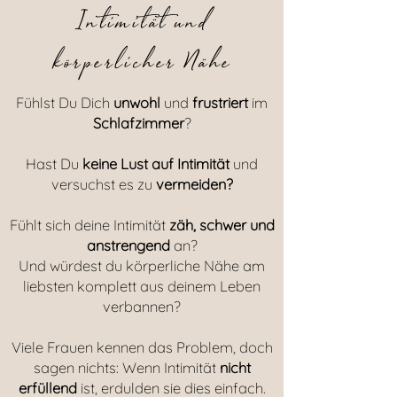
Intimität und
körperlicher Nähe
Fühlst Du Dich
unwohl
und
frustriert
im
Schlafzimmer
?
Hast Du
keine Lust auf Intimität
und
versuchst es zu
vermeiden?
Fühlt sich deine Intimität
zäh, schwer und
anstrengend
an?
Und würdest du körperliche Nähe am
liebsten komplett aus deinem Leben
verbannen?
Viele Frauen kennen das Problem, doch
sagen nichts: Wenn Intimität
nicht
erfüllend
ist, erdulden sie dies einfach.