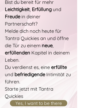
Bist du bereit für mehr 
Leichtigkeit
, 
Erfüllung 
und 
Freude 
in deiner 
Partnerschaft?
Melde dich noch heute für 
Tantra Quickies an und öffne 
die Tür zu einem 
neue
, 
erfüllenden 
Kapitel in deinem 
Leben.
Du verdienst es, eine 
erfüllte 
und 
befriedigende 
Intimität zu 
führen.
Starte jetzt mit Tantra 
Quickies
Yes, I want to be there