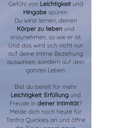
Gefühl von
Leichtigkeit
und
Hingabe
spüren.
Du wirst lernen, deinen
Körper zu lieben
und
anzunehmen, so wie er ist.
Und das wird sich nicht nur
auf deine intime Beziehung
auswirken, sondern auf dein
ganzes Leben.
Bist du bereit für mehr
Leichtigkeit
,
Erfüllung
und
Freude in
deiner Intimität
?
Melde dich noch heute für
Tantra Quickies an und öffne