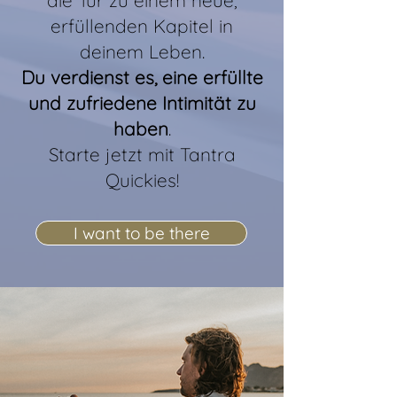
die Tür zu einem neue,
erfüllenden Kapitel in
deinem Leben.
Du verdienst es, eine erfüllte
und zufriedene Intimität zu
haben
.
Starte jetzt mit Tantra
Quickies!
I want to be there