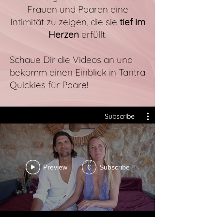
Frauen und Paaren eine
Intimität zu zeigen, die sie
tief im
Herzen
erfüllt.
Schaue Dir die Videos an und
bekomm einen Einblick in Tantra
Quickies für Paare!
Subscribe
Preview
Subscribe
€