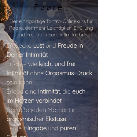
Paare
Der einzigartige Tantra-Onlinekurs für
Paare, der mehr Leichtigkeit, Erfüllung
und Freude in Eure Intimität bringt.
Entdecke 
Lust 
und 
Freude in 
Deiner Intimität
Erfahre wie 
leicht und frei 
Intimität
 ohne 
Orgasmus-Druck 
sein kann
Erlebe eine 
Intimität
, die 
euch 
im Herzen verbindet
Genieße jeden Moment in 
orgasmischer Ekstase
Lerne 
Hingabe 
und 
puren 