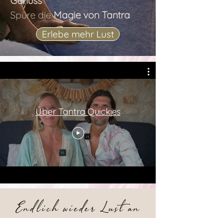
Genuss
Spüre die 
Magie von Tantra
Erlebe mehr Lust
Über Tantra Quickies
Endlich wieder Lust an