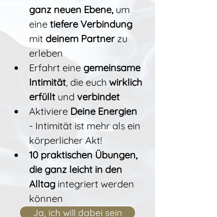
ganz neuen Ebene, 
um 
eine 
tiefere Verbindung 
mit 
deinem Partner 
zu 
erleben 
Erfahrt eine 
gemeinsame 
Intimität
, die euch 
wirklich 
erfüllt 
und 
verbindet
Aktiviere 
Deine Energien 
- Intimität ist mehr als ein 
körperlicher Akt!
10 praktischen Übungen, 
die ganz leicht in den 
Alltag 
integriert werden 
können
Ja, ich will dabei sein