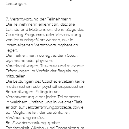
Leistungen.
7. Verantwortung der Teilnehmerin
Die Teilnehmerin erkennt an, dass alle
Schritte und Maßnahmen, die im Zuge des
Coaching-Programms oder Veranstaltung
von ihr durchgeführt werden, nur in
ihrem eigenen Verantwortungsbereich
liegen.
Der Teilnehmerin obliegt es dem Coach
psychische oder physische
Vorerkrankungen, Traumata und relevante
Erfahrungen im Vorfeld der Begleitung
mitzuteilen.
Die Leistungen des Coaches ersetzen keine
medizinischen oder psychotherapeutischen
Behandlungen. Es liegt in der
Verantwortung eines jeden Teilnehmers,
in welchem Umfang und in welcher Tiefe
er sich auf Selbsterfahrungsprozesse, sowie
auf Möglichkeiten der persönlichen
Veränderung einlässt.
Bei Zuwiderhandlung, grober
Fahrlässigkeit, Alkohol- und Drogenkonsum