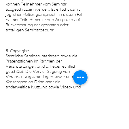
können Teilnehmer vom Seminar
ausgeschlossen werden. Es erlischt damit
jeglicher Haftungsanspruch. In diesem Fall
hat der Teilnehmer keinen Anspruch auf
Rückerstattung der gesamten oder
anteiligen Seminargebühr.
8. Copyrights
Sämtliche Seminarunterlagen sowie die
Präsentationen im Rahmen der
Veranstaltungen sind urheberrechtlich
geschützt. Die Vervielfältigung von
Veranstaltungsunterlagen sowie deren
Weitergabe an Dritte oder die
anderweitige Nutzung sowie Video- und
Audioaufnahmen, ist nur mit vorheriger
schriftlicher Zustimmung von uns zulässig.
9. Foto-, Ton- und Videoaufnahmen
Bei mancher Veranstaltung werden Foto-,
Video- und Audioaufnahmen durch eine,
von unserer Firma beauftragte Person
gemacht. Mit der Veranstaltungsteilnahme