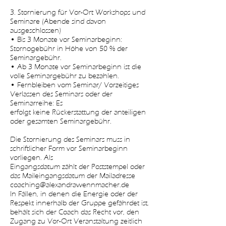
3. Stornierung für Vor-Ort Workshops und
Seminare (Abende sind davon
ausgeschlossen)
• Bis 3 Monate vor Seminarbeginn:
Stornogebühr in Höhe von 50 % der
Seminargebühr.
• Ab 3 Monate vor Seminarbeginn ist die
volle Seminargebühr zu bezahlen.
• Fernbleiben vom Seminar/ Vorzeitiges
Verlassen des Seminars oder der
Seminarreihe: Es
erfolgt keine Rückerstattung der anteiligen
oder gesamten Seminargebühr.
Die Stornierung des Seminars muss in
schriftlicher Form vor Seminarbeginn
vorliegen. Als
Eingangsdatum zählt der Poststempel oder
das Maileingangsdatum der Mailadresse
coaching@alexandrawennmacher.de
In Fällen, in denen die Energie oder der
Respekt innerhalb der Gruppe gefährdet ist,
behält sich der Coach das Recht vor, den
Zugang zu Vor-Ort Veranstaltung zeitlich