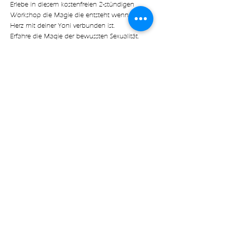
Erlebe in diesem kostenfreien 2-stündigen 
Workshop die Magie die entsteht wenn dein 
Herz mit deiner Yoni verbunden ist. 
Erfahre die Magie der bewussten Sexualität. 
Erfahre ein Erwachen deiner sexuellen Energie 
- ein Erwachen deiner Yoni. 
Erlebe eine Aktivierung deiner Yoni und die 
heilsame Energie deines Herzens in deinem 
Schossraum. 
Mehr anzeigen
Diese Veranstaltung teilen
with🧡 by Expect Magic LLC |
Impressum
|
Datenschutz
|
AGB
|
Kontakt