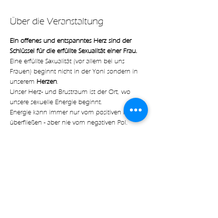
Über die Veranstaltung
Ein offenes und entspanntes Herz sind der 
Schlüssel für die erfüllte Sexualität einer Frau.
Eine erfüllte Sǝxualität (vor allem bei uns 
Frauen) beginnt nicht in der Yoni sondern in 
unserem 
Herzen
.
Unser Herz- und Brustraum ist der Ort, wo 
unsere sexuelle Energie beginnt.
Energie kann immer nur vom positiven Pol 
überfließen - aber nie vom negativen Pol.
Das bedeutet, das die Energie im positiven Pol 
(den Brüsten der Frau) aktiviert werden muss 
und dann von dort zum negativen Pol fließt. 
Im weiblichen Körper strömt die sexuelle 
Energie von den Brüsten ins HERZ und dann 
zur Yoni.
Erst wenn die Energie in unserem Herzraum 
überfließt und dadurch unsere Yoni öffnet, ist 
unsere Yoni wirklich bereit.