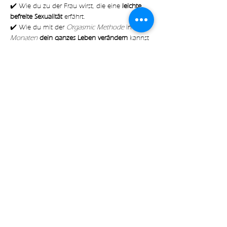
✔️ Wie du zu der Frau wirst, die eine
 leichte, 
befreite Sexualität
 erfährt.
✔️ Wie du mit der 
Orgasmic Methode
 in nur 
6 
Monaten 
dein ganzes Leben verändern
 kannst
✔️ Mit welchen 
konkreten Schritten
 du deine 
Sexualität dazu nutzen kannst um 
mehr 
Freude, Lust
 und 
Leichtigkeit 
in deinem Alltag 
zu erfahren
Mehr anzeigen
Diese Veranstaltung teilen
with🧡 by Expect Magic LLC |
Impressum
|
Datenschutz
|
AGB
|
Kontakt