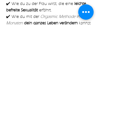
✔️ Wie du zu der Frau wirst, die eine
 leichte, 
befreite Sexualität
 erfährt.
✔️ Wie du mit der 
Orgasmic Methode
 in nur 
6 
Monaten 
dein ganzes Leben verändern
 kannst
✔️ Mit welchen 
konkreten Schritten
 du deine 
Sexualität dazu nutzen kannst um 
mehr 
Freude, Lust
 und 
Leichtigkeit 
in deinem Alltag 
zu erfahren
Mehr anzeigen
Diese Veranstaltung teilen
with🧡 by Expect Magic LLC |
Impressum
|
Datenschutz
|
AGB
|
Kontakt