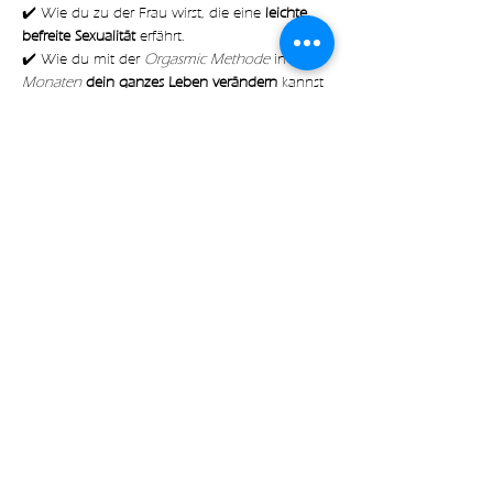
✔️ Wie du zu der Frau wirst, die eine
 leichte, 
befreite Sexualität
 erfährt.
✔️ Wie du mit der 
Orgasmic Methode
 in nur 
6 
Monaten 
dein ganzes Leben verändern
 kannst
✔️ Mit welchen 
konkreten Schritten
 du deine 
Sexualität dazu nutzen kannst um 
mehr 
Freude, Lust
 und 
Leichtigkeit 
in deinem Alltag 
zu erfahren
Mehr anzeigen
Diese Veranstaltung teilen
with🧡 by Expect Magic LLC |
Impressum
|
Datenschutz
|
AGB
|
Kontakt