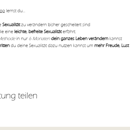
hop
 lernst du…
e 
Sexualität 
zu verändern bisher gescheitert sind
ie eine
 leichte, befreite Sexualität
 erfährt.
Methode
 in nur 
6 Monaten 
dein ganzes Leben verändern
 kannst
itten
 du deine Sexualität dazu nutzen kannst um 
mehr Freude, Lust
tung teilen