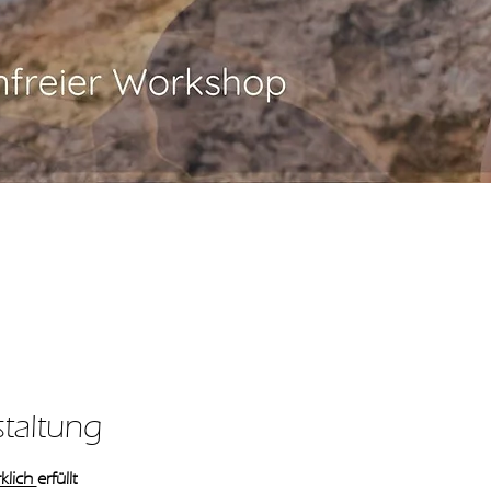
staltung
klich 
erfüllt