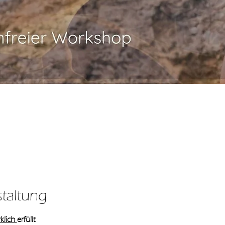
staltung
klich 
erfüllt