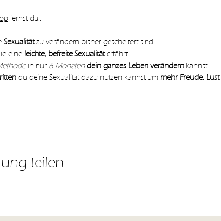
hop
 lernst du…
e 
Sexualität 
zu verändern bisher gescheitert sind
ie eine
 leichte, befreite Sexualität
 erfährt.
Methode
 in nur 
6 Monaten 
dein ganzes Leben verändern
 kannst
itten
 du deine Sexualität dazu nutzen kannst um 
mehr Freude, Lust
tung teilen