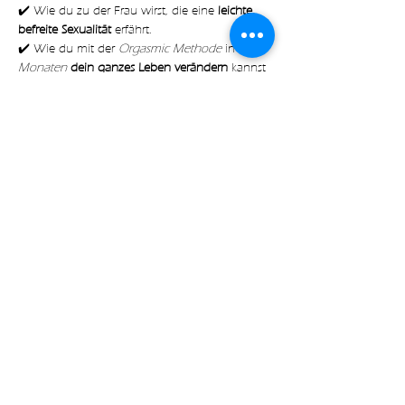
✔️ Wie du zu der Frau wirst, die eine
 leichte, 
befreite Sexualität
 erfährt.
✔️ Wie du mit der 
Orgasmic Methode
 in nur 
6 
Monaten 
dein ganzes Leben verändern
 kannst
✔️ Mit welchen 
konkreten Schritten
 du deine 
Sexualität dazu nutzen kannst um 
mehr 
Freude, Lust
 und 
Leichtigkeit 
in deinem Alltag 
zu erfahren
Mehr anzeigen
Diese Veranstaltung teilen
with🧡 by Expect Magic LLC |
Impressum
|
Datenschutz
|
AGB
|
Kontakt