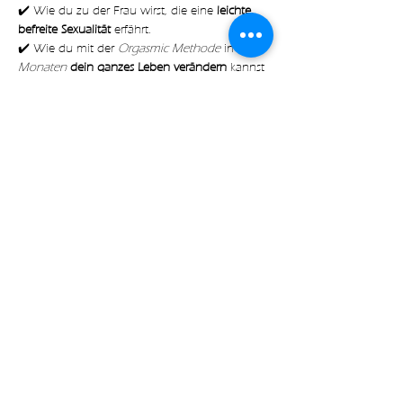
✔️ Wie du zu der Frau wirst, die eine
 leichte, 
befreite Sexualität
 erfährt.
✔️ Wie du mit der 
Orgasmic Methode
 in nur 
6 
Monaten 
dein ganzes Leben verändern
 kannst
✔️ Mit welchen 
konkreten Schritten
 du deine 
Sexualität dazu nutzen kannst um 
mehr 
Freude, Lust
 und 
Leichtigkeit 
in deinem Alltag 
zu erfahren
Mehr anzeigen
Diese Veranstaltung teilen
with🧡 by Expect Magic LLC |
Impressum
|
Datenschutz
|
AGB
|
Kontakt