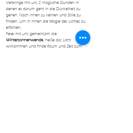
Verbringe mit uns 2 magische Stunden in 
denen es darum geht in die Dunkelheit zu 
gehen. Nach innen zu kehren und Stille zu 
finden. Um in ihnen die Magie des Lichtes zu 
erfahren.
Feier mit uns gemeinsam die 
Wintersonnenwende
, heiße das Licht 
willkommen und finde Raum und Zeit zum 
Innekehren.
Die Wintersonnenwende am 21. Dezember ist 
die längste Nacht des Jahres und ist ein alter 
Brauch der Germanen. In dieser Nacht wird 
die Rückkehr der Sonne und somit des Lichts 
gefeiert. Die Tage werden wieder länger und 
wärmer. Das Licht kehrt zurück.
Mehr anzeigen
Diese Veranstaltung teilen