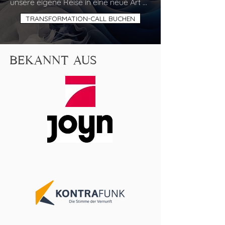
unsere eigene Reise in eine neue Art 
der Sexualität.

TRANSFORMATION-CALL BUCHEN
Wir haben lange Zeit die tiefe Ahnung 
gehabt, dass Sex so viel mehr ist, als 
das, was wir kannten.

BEKANNT AUS
Dass es um mehr geht, als nur 
Körperteile aneinander zu reiben.

Dass es da etwas gibt, was uns tiefer 
berührt.

Dass unsere Seele erwachen lässt.

Wir haben lange Zeit selbst nicht 
gewusst, wie wir dahin kommen.

Und was das überhaupt genau ist.

Heute leben wir eine erfüllende, tief 