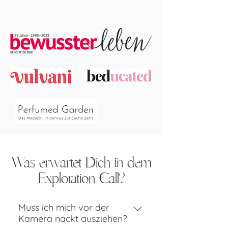
berührende Sexualität - jeden Tag.

Wir nehmen Euch mit auf eine Reise

zu Euch selbst.

zu Eurer wahren Natur.

zu Eurer Göttlichkeit.

Sex ist unsere Medizin. Unsere 
Meditation. Unser Gebet.
Was erwartet Dich in dem
Exploration Call?
Muss ich mich vor der
Kamera nackt ausziehen?