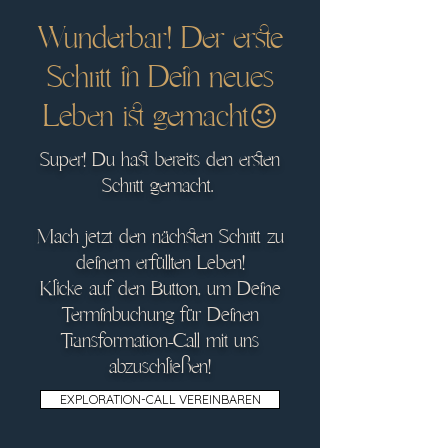
Wunderbar! Der erste
Schritt in Dein neues
Leben ist gemacht😉
Super! Du hast bereits den ersten
Schritt gemacht.
Mach jetzt den nächsten Schritt zu
deinem erfüllten Leben!
Klicke auf den Button, um Deine
Terminbuchung für Deinen
Transformation-Call mit uns
abzuschließen!
EXPLORATION-CALL VEREINBAREN