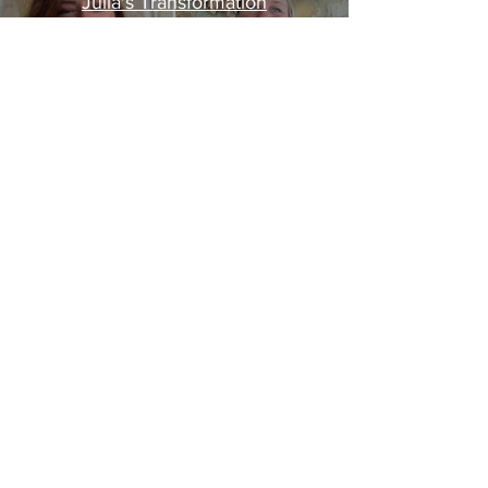
Julia's Transformation
Unser Team – Deine
Begleiter auf der Reise
zu einem
orgasmischen Leben
Bei Live ORGASMIC glauben wir daran,
dass jede Frau das Recht hat, ein
erfülltes und freudvolles Leben zu